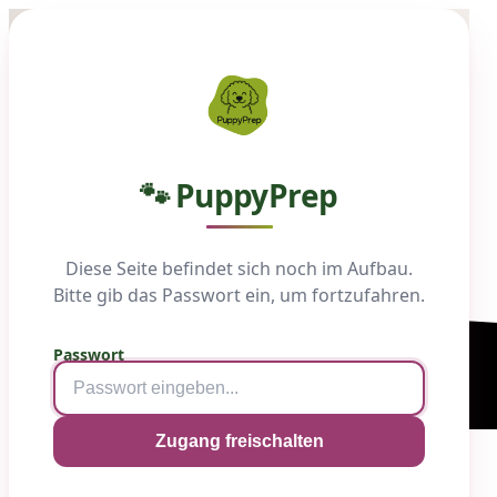
Startseite
Unsere Boxen
Über uns
🐾
PuppyPrep
Blog
FAQ
Jetzt bestellen
Diese Seite befindet sich noch im Aufbau.
Bitte gib das Passwort ein, um fortzufahren.
Startseite
Unsere Boxen
Über uns
Passwort
Blog
FAQ
Jetzt bestellen
Zugang freischalten